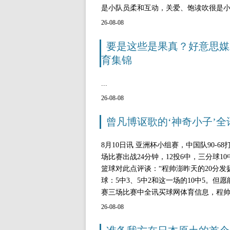
是小队员柔和互动，关爱、饱读吹很是小
26-08-08
要是这些是果真？好意思媒
育集锦
...
26-08-08
曾凡博讴歌的‘神奇小子’
8月10日讯 亚洲杯小组赛，中国队90
场比赛出战24分钟，12投6中，三分球1
篮球对此点评谈：“程帅澎昨天的20分
球：5中3、5中2和这一场的10中5。
赛三场比赛中全讯买球网体育信息，程帅澎场
26-08-08