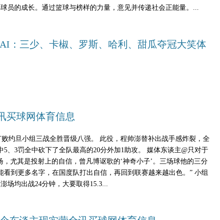
球员的成长。通过篮球与榜样的力量，意见并传递社会正能量。...
AI：三少、卡椒、罗斯、哈利、甜瓜夺冠大笑体
全讯买球网体育信息
-68打败约旦小组三战全胜晋级八强。 此役，程帅澎替补出战手感炸裂，全
0中5、3罚全中砍下了全队最高的20分外加1助攻。 媒体东谈主@只对于
发扬，尤其是投射上的自信，曾凡博讴歌的‘神奇小子’。三场球他的三分
但愿能看到更多名字，在国度队打出自信，再回到联赛越来越出色。” 小组
均出战24分钟，大要取得15.3...